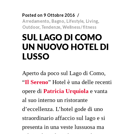
Posted on
9 Ottobre 2016
Arredamento
,
Bagno
,
Lifestyle
,
Living
,
Outdoor
,
Tendenze
,
Wellness/fitness
SUL LAGO DI COMO
UN NUOVO HOTEL DI
LUSSO
Aperto da poco sul Lago di Como,
“
Il Sereno
” Hotel è una delle recenti
opere di
Patricia Urquiola
e vanta
al suo interno un ristorante
d’eccellenza. L’hotel gode di uno
straordinario affaccio sul lago e si
presenta in una veste lussuosa ma