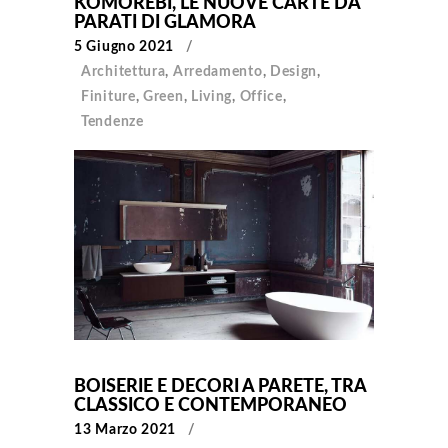
KOMOREBI, LE NUOVE CARTE DA
PARATI DI GLAMORA
5 Giugno 2021
Architettura
,
Arredamento
,
Design
,
Finiture
,
Green
,
Living
,
Office
,
Tendenze
BOISERIE E DECORI A PARETE, TRA
CLASSICO E CONTEMPORANEO
13 Marzo 2021