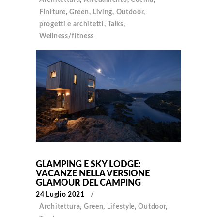
Finiture
,
Green
,
Living
,
Outdoor
,
progetti e architetti
,
Talks
,
Wellness/fitness
GLAMPING E SKY LODGE:
VACANZE NELLA VERSIONE
GLAMOUR DEL CAMPING
24 Luglio 2021
Architettura
,
Green
,
Lifestyle
,
Outdoor
,