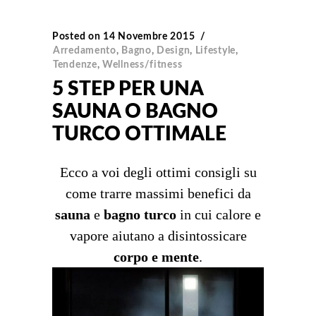
Posted on
14 Novembre 2015
Arredamento
,
Bagno
,
Design
,
Lifestyle
,
Tendenze
,
Wellness/fitness
5 STEP PER UNA
SAUNA O BAGNO
TURCO OTTIMALE
Ecco a voi degli ottimi consigli su
come trarre massimi benefici da
sauna
e
bagno turco
in cui calore e
vapore aiutano a disintossicare
corpo e mente
.