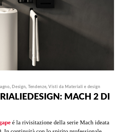
agno
,
Design
,
Tendenze
,
Visti da Materiali e design
RIALIEDESIGN: MACH 2 DI
gape
é la rivisitazione della serie Mach ideata
. In continuità con lo spirito professionale