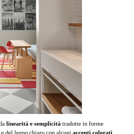
 da
linearità e semplicità
tradotte in forme
 e del legno chiaro con alcuni
accenti colorati