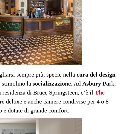
gliarsi sempre più, specie nella
cura del design
e stimolino la
socializzazione
. Ad
Asbury Pa
rk,
a residenza di Bruce Springsteen, c’è il
The
re deluxe e anche camere condivise per 4 o 8
o e dotate di grande comfort.