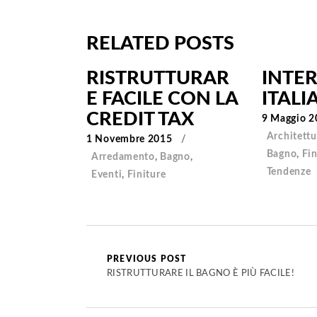
RELATED POSTS
RISTRUTTURAR
INTER
E FACILE CON LA
ITALI
CREDIT TAX
9 Maggio 2
Architettu
1 Novembre 2015
Bagno
,
Fin
Arredamento
,
Bagno
,
Tendenze
Eventi
,
Finiture
PREVIOUS POST
RISTRUTTURARE IL BAGNO È PIÙ FACILE!