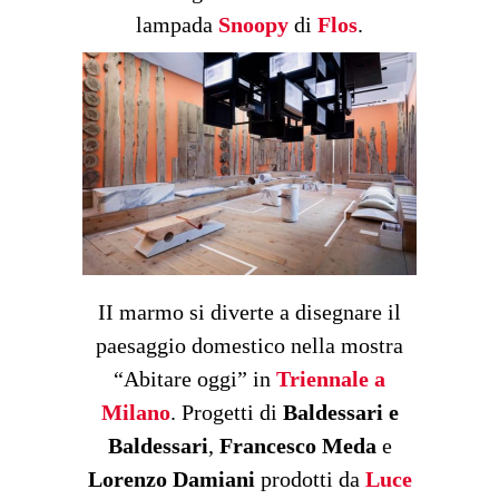
lampada
Snoopy
di
Flos
.
II marmo si diverte a disegnare il
paesaggio domestico nella mostra
“Abitare oggi” in
Triennale a
Milano
. Progetti di
Baldessari e
Baldessari
,
Francesco Meda
e
Lorenzo Damiani
prodotti da
Luce