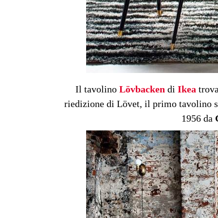
Il tavolino
Lövbacken
di
Ikea
trova
riedizione di Lövet, il primo tavolino 
1956 da