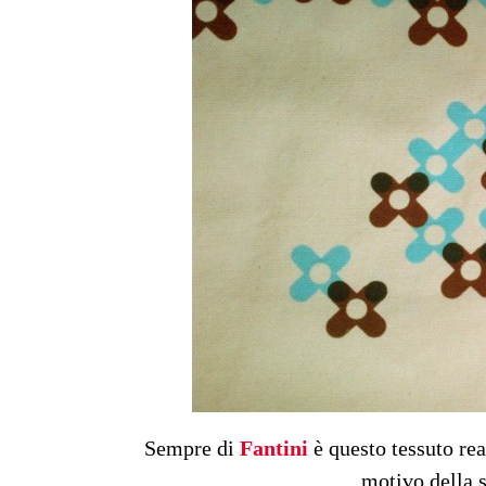
Sempre di
Fantini
è questo tessuto rea
motivo della s