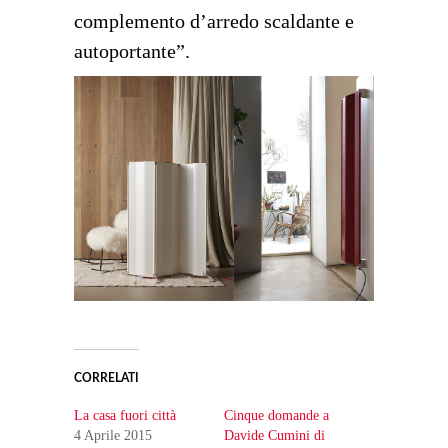
complemento d
’
arredo scaldante e
autoportante”.
CORRELATI
La casa fuori città
Cinque domande a
4 Aprile 2015
Davide Cumini di