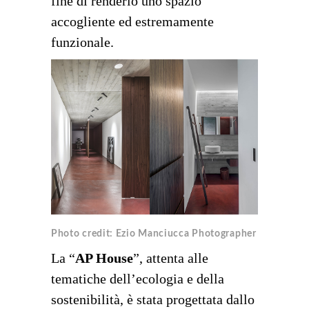
fine di renderlo uno spazio
accogliente ed estremamente
funzionale.
Photo credit: Ezio Manciucca Photographer
La “
AP House
”, attenta alle
tematiche dell
’
ecologia e della
sostenibilit
à
, è stata progettata dallo