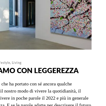
festyle
,
Living
NIAMO CON LEGGEREZZA
o che ha portato con sé ancora qualche
l nostro modo di vivere la quotidianità, il
vere in poche parole il 2022 e più in generale
. E se le parole adatte per descrivere il futuro