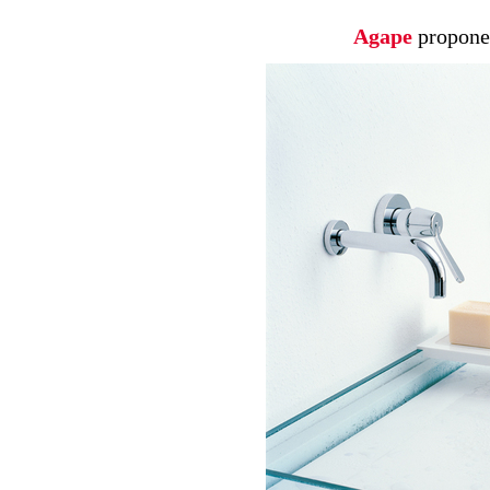
Agape
propone 