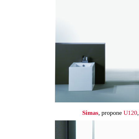
Simas
, propone
U120