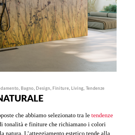
edamento
,
Bagno
,
Design
,
Finiture
,
Living
,
Tendenze
NATURALE
roposte che abbiamo selezionato tra le
tendenze
 di tonalità e finiture che richiamano i colori
la natura. L’atteggiamento estetico tende alla