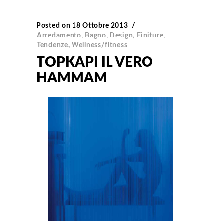
Posted on
18 Ottobre 2013
Arredamento
,
Bagno
,
Design
,
Finiture
,
Tendenze
,
Wellness/fitness
TOPKAPI IL VERO
HAMMAM