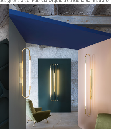
 designer tra cui
Patricia Urquiola
ed
Elena Salmistraro
.