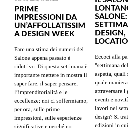
LONTAN
PRIME
SALONE:
IMPRESSIONI DA
SETTIMA
UN’AFFOLLATISSIM
DESIGN, 
A DESIGN WEEK
LOCATION
Fare una stima dei numeri del
Eccoci alla pa
Salone appena passato è
"settimana del
riduttivo. Di questa settimana è
aspetta, quali 
importante mettere in mostra il
quale manier
saper fare, il saper pensare,
attraversare i 
l’imprenditorialità e le
eventi e novità
eccellenze; noi ci soffermiamo,
lavori nel sett
per ora, sulle prime
design? Si trat
impressioni, sulle esperienze
edizioni in cui
significative e perché no,