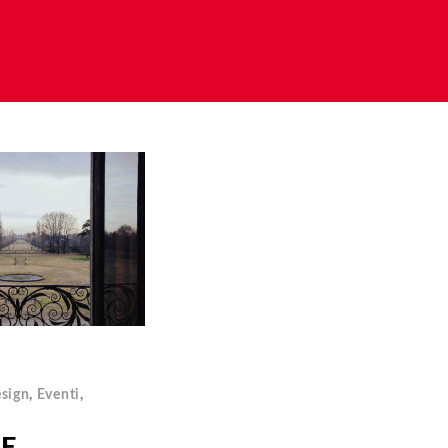
sign
,
Eventi
,
NE