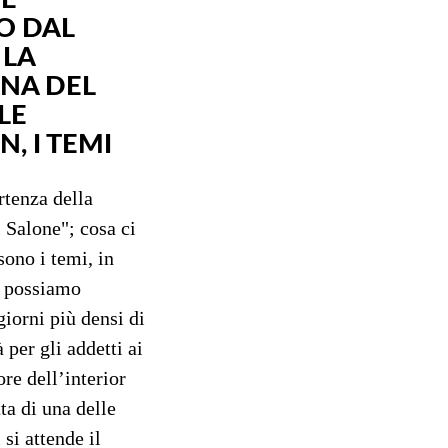
O DAL
 LA
NA DEL
LE
, I TEMI
rtenza della
 Salone"; cosa ci
sono i temi, in
a possiamo
giorni più densi di
 per gli addetti ai
ore dell’interior
ta di una delle
 si attende il