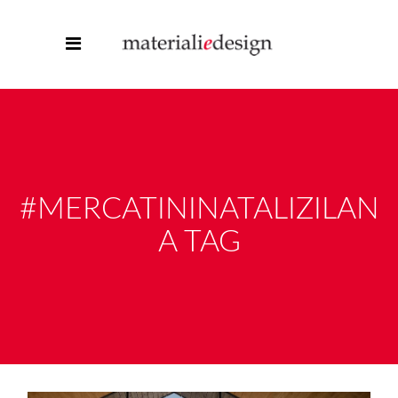
#MERCATININATALIZILAN
A TAG