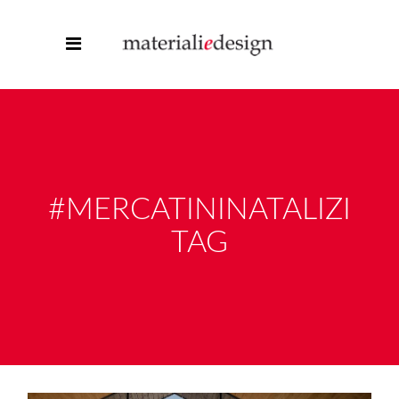
#MERCATININATALIZI
TAG