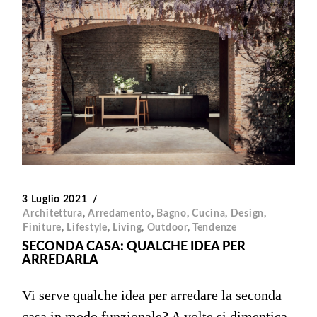
3 Luglio 2021
Architettura
,
Arredamento
,
Bagno
,
Cucina
,
Design
,
Finiture
,
Lifestyle
,
Living
,
Outdoor
,
Tendenze
SECONDA CASA: QUALCHE IDEA PER
ARREDARLA
Vi serve qualche idea per arredare la seconda
casa in modo funzionale? A volte si dimentica