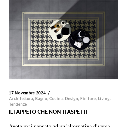
17 Novembre 2024
Architettura
,
Bagno
,
Cucina
,
Design
,
Finiture
,
Living
,
Tendenze
IL TAPPETO CHE NON TI ASPETTI
Avete mai pensato ad un’alternativa diversa