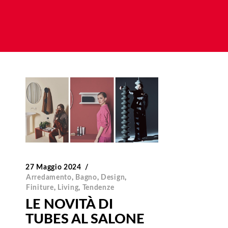
27 Maggio 2024
Arredamento
,
Bagno
,
Design
,
Finiture
,
Living
,
Tendenze
LE NOVITÀ DI
TUBES AL SALONE