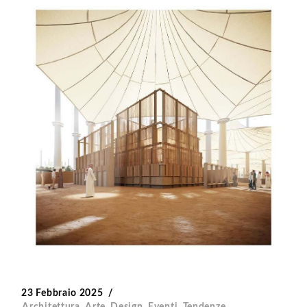
23 Febbraio 2025
Architettura
,
Arte
,
Design
,
Eventi
,
Tendenze