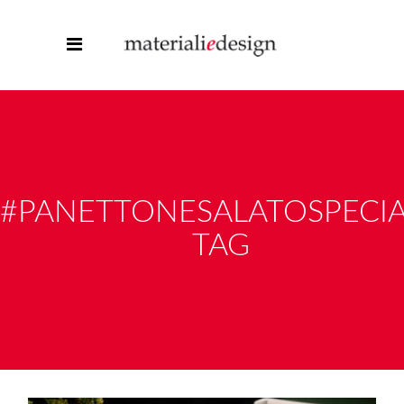
#PANETTONESALATOSPECI
TAG