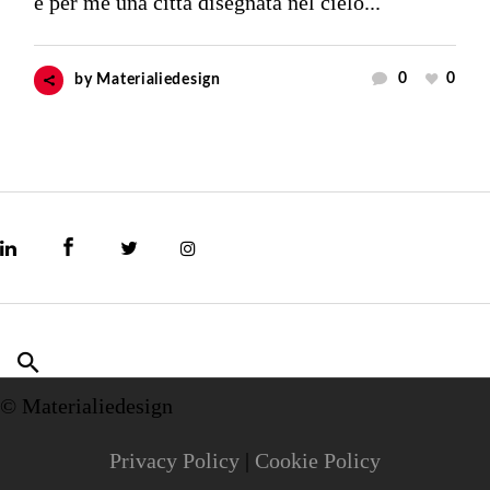
è per me una città disegnata nel cielo...
0
0
by
Materialiedesign
© Materialiedesign
Privacy Policy
|
Cookie Policy