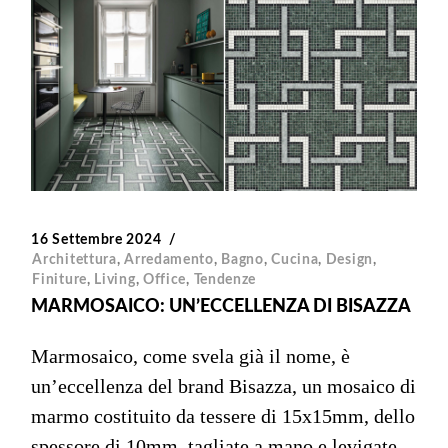
16 Settembre 2024
Architettura
,
Arredamento
,
Bagno
,
Cucina
,
Design
,
Finiture
,
Living
,
Office
,
Tendenze
MARMOSAICO: UN’ECCELLENZA DI BISAZZA
Marmosaico, come svela già il nome, è
un’eccellenza del brand Bisazza, un mosaico di
marmo costituito da tessere di 15x15mm, dello
spessore di 10mm, tagliate a mano e levigate