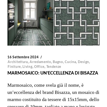
16 Settembre 2024
Architettura
,
Arredamento
,
Bagno
,
Cucina
,
Design
,
Finiture
,
Living
,
Office
,
Tendenze
MARMOSAICO: UN’ECCELLENZA DI BISAZZA
Marmosaico, come svela già il nome, è
un’eccellenza del brand Bisazza, un mosaico di
marmo costituito da tessere di 15x15mm, dello
spessore di 10mm, tagliate a mano e levigate