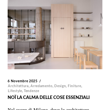
6 Novembre 2025
Architettura
,
Arredamento
,
Design
,
Finiture
,
Lifestyle
,
Tendenze
NOÏ LA CALMA DELLE COSE ESSENZIALI
Nel cuore di Milano, dove le architetture