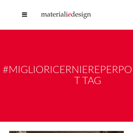
#MIGLIORICERNIEREPERPO
T TAG