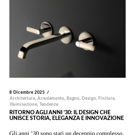
8 Dicembre 2025
Architettura
,
Arredamento
,
Bagno
,
Design
,
Finiture
,
Illuminazione
,
Tendenze
RITORNO AGLI ANNI ’30: IL DESIGN CHE
UNISCE STORIA, ELEGANZA E INNOVAZIONE
Gli anni ’30 sono stati un decennio complesso,