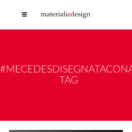
#MECEDESDISEGNATACONA
TAG