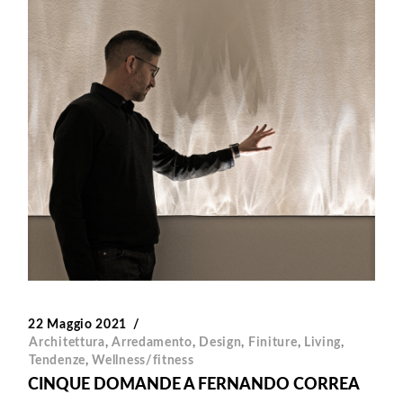
22 Maggio 2021
Architettura
,
Arredamento
,
Design
,
Finiture
,
Living
,
Tendenze
,
Wellness/fitness
CINQUE DOMANDE A FERNANDO CORREA