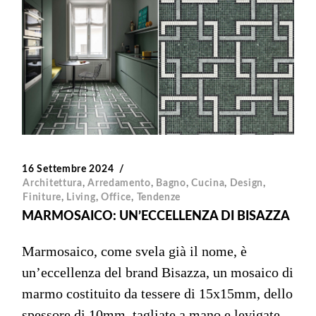
16 Settembre 2024
Architettura
,
Arredamento
,
Bagno
,
Cucina
,
Design
,
Finiture
,
Living
,
Office
,
Tendenze
MARMOSAICO: UN’ECCELLENZA DI BISAZZA
Marmosaico, come svela già il nome, è
un’eccellenza del brand Bisazza, un mosaico di
marmo costituito da tessere di 15x15mm, dello
spessore di 10mm, tagliate a mano e levigate