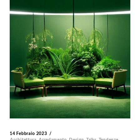
14 Febbraio 2023
Architettura
,
Arredamento
,
Design
,
Talks
,
Tendenze