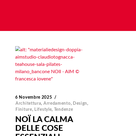
6 Novembre 2025
Architettura
,
Arredamento
,
Design
,
Finiture
,
Lifestyle
,
Tendenze
NOÏ LA CALMA
DELLE COSE